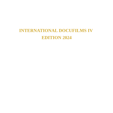
film festival 
which celebrates works from all over the 
world.
INTERNATIONAL DOCUFILMS IV 
EDITION 2024