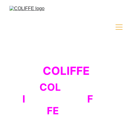
COLIFFE
COL
iseum
I
nternational
F
ilm
FE
stival
The fourth edition of the international 