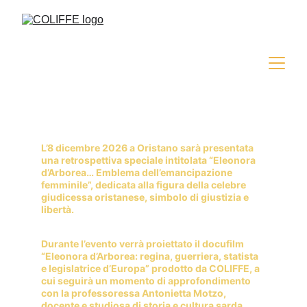
L’8 dicembre 2026 a Oristano sarà presentata 
una retrospettiva speciale intitolata “Eleonora 
d’Arborea… Emblema dell’emancipazione 
femminile”, dedicata alla figura della celebre 
giudicessa oristanese, simbolo di giustizia e 
libertà.
Durante l’evento verrà proiettato il docufilm 
“Eleonora d’Arborea: regina, guerriera, statista
e legislatrice d’Europa” prodotto da COLIFFE, a 
cui seguirà un momento di approfondimento 
con la professoressa Antonietta Motzo, 
docente e studiosa di storia e cultura sarda. 