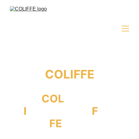
COLIFFE
COL
iseum
I
nternational 
F
ilm
FE
stival