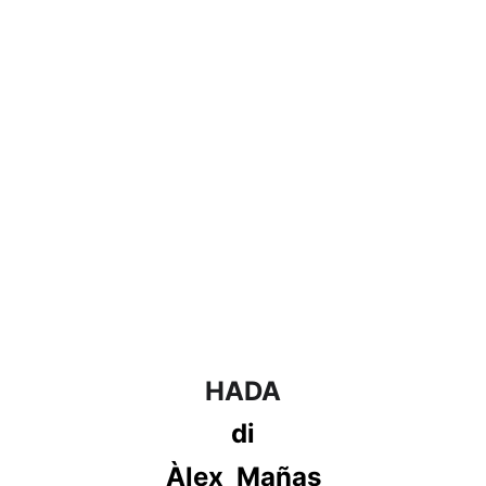
HADA
di
Àlex  Mañas