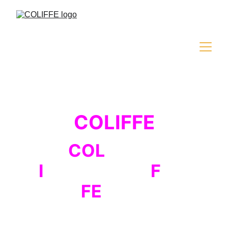
COLIFFE
COL
iseum
I
nternational
F
ilm
FE
stival
La quarta edizione del festival 