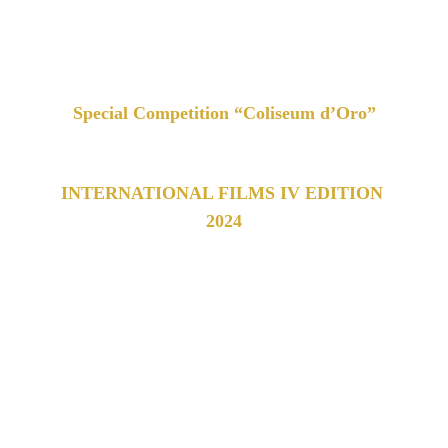
internazionale del cinema 
che celebra opere provenienti da tutto il 
mondo.
Special Competition “Coliseum d’Oro”
INTERNATIONAL FILMS IV EDITION 
2024